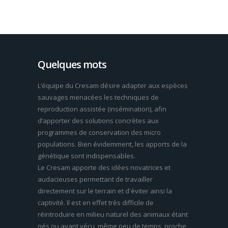
Quelques mots
L’équipe du Cresam désire adapter aux espèces
sauvages menacées les techniques de
reproduction assistée (insémination), afin
d’apporter des solutions concrètes aux
programmes de conservation des micro
populations. Bien évidemment, les apports de la
génétique sont indispensables.
Le Cresam apporte des idées novatrices et
audacieuses permettant de travailler
directement sur le terrain et d'éviter ainsi la
captivité. Il est en effet très difficile de
réintroduire en milieu naturel des animaux étant
nés ou ayant vécu, même peu de temps, proche