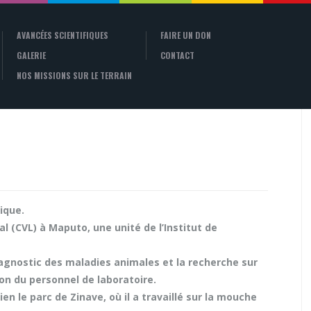
AVANCÉES SCIENTIFIQUES
FAIRE UN DON
GALERIE
CONTACT
NOS MISSIONS SUR LE TERRAIN
ique.
al (CVL) à Maputo, une unité de l’Institut de
diagnostic des maladies animales et la recherche sur
ion du personnel de laboratoire.
en le parc de Zinave, où il a travaillé sur la mouche