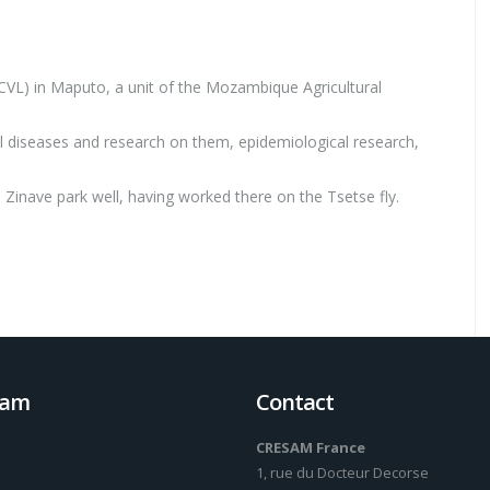
 (CVL) in Maputo, a unit of the Mozambique Agricultural
al diseases and research on them, epidemiological research,
 Zinave park well, having worked there on the Tsetse fly.
ram
Contact
CRESAM France
1, rue du Docteur Decorse