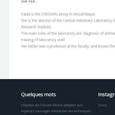
tsé-tsé.
Paula is the CRESAM’s proxy in Mozambique.
She is the director of the Central Veterinary Laboratory
Research Institute.
The main roles of the laboratory are: diagnosis of anim
training of laboratory staff.
Her father was a professor at the faculty, and knows the
Quelques mots
Instag
L’équipe du Cresam désire adapter aux
Sorry:
espèces sauvages menacées les techniques