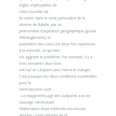
règles impitoyables
de
cette nouvelle vie.
En outre,
dans la zone particulière de la
réserve de B
alulle
, par un
phénomène d’aspiration g
é
ographique (goulot
d’étranglement), la
population des Lions est deux fois supérieure
à la normale, ce qui bien
sûr aggrave le
problème.
P
ar
exemple, il y a
trois semaines deux lions
ont tué un
Léopard sans même le manger.
C’est pourquoi les deux conditions essentielles
pour la
réintroduction
sont
:
–
Le réapprentissage des Guépards à la vie
sauvage, nécessitant
l’élaboration d
’une méthode non encore
aboutie ( zone clôturée de ré