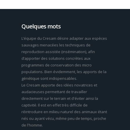
Quelques mots
L’équipe du Cresam désire adapter aux espèces
sauvages menacées les techniques de
reproduction assistée (insémination), afin
d’apporter des solutions concrètes aux
programmes de conservation des micro
populations. Bien évidemment, les apports de la
génétique sont indispensables.
Le Cresam apporte des idées novatrices et
audacieuses permettant de travailler
directement sur le terrain et d'éviter ainsi la
captivité. Il est en effet très difficile de
réintroduire en milieu naturel des animaux étant
nés ou ayant vécu, même peu de temps, proche
de l'homme.