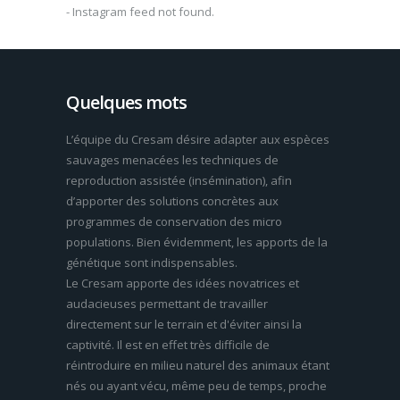
- Instagram feed not found.
Quelques mots
L’équipe du Cresam désire adapter aux espèces
sauvages menacées les techniques de
reproduction assistée (insémination), afin
d’apporter des solutions concrètes aux
programmes de conservation des micro
populations. Bien évidemment, les apports de la
génétique sont indispensables.
Le Cresam apporte des idées novatrices et
audacieuses permettant de travailler
directement sur le terrain et d'éviter ainsi la
captivité. Il est en effet très difficile de
réintroduire en milieu naturel des animaux étant
nés ou ayant vécu, même peu de temps, proche