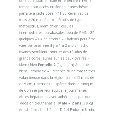
on a du endormir mâle et femelle en même
temps pour accès Profondeur anesthésie
parfaite à cette dose > 1H30 Réveil rapide
mais > 20 min. Repro – Frottis de type
métoestrus, idem chien : cellules
intermédiaires, parabasales, peu de PMN, GR
quelques – P4 en attente – Chaleurs peut être
vues par animalier il y a 1 à 2 mois – Echo :
ovaires semblent montrer des résidus de
grands corps jaunes sur les deux ovaires =
idem chien
Femelle 2
(âge idem) Anesthésie :
idem Pathologie – Présence d’une masse très
volumineuse dans la région cranial D mais de
> 15 cm + péritonite. Opérée dans la clinique
de Corinne par leur équipe le jour même.
Abcès hépatiques avec adhérences partout …
décision d’euthanasie .
Mâle = 2 ans 38 kg
Anesthésie : K = 1,6 – D 2,4 Endormi 8 min.