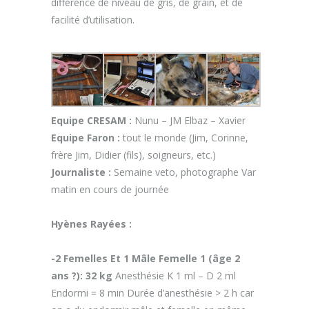
différence de niveau de gris, de grain, et de
facilité d’utilisation.
Equipe CRESAM :
Nunu – JM Elbaz – Xavier
Equipe Faron :
tout le monde (Jim, Corinne,
frère Jim, Didier (fils), soigneurs, etc.)
Journaliste :
Semaine veto, photographe Var
matin en cours de journée
Hyènes Rayées :
-2 Femelles Et 1 Mâle
Femelle 1 (âge 2
ans ?):
32 kg
Anesthésie K 1 ml – D 2 ml
Endormi = 8 min Durée d’anesthésie > 2 h car